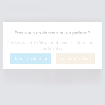
Accéder à l’étude de cas
Êtes-vous un docteur ou un patient ?
Choisissez votre rôle pour obtenir les informations
pertinentes.
Je suis un patient
Je suis un docteur